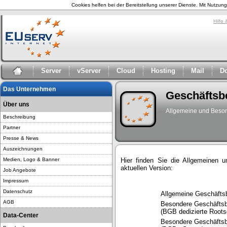
Cookies helfen bei der Bereitstellung unserer Dienste. Mit Nutzu
Hilfe
Server
vServer
Cloud
Hosting
Mail
D
Das Unternehmen
Geschäftsb
Über uns
Allgemeine und Beso
Beschreibung
Partner
Presse & News
Auszeichnungen
Medien, Logo & Banner
Hier finden Sie die Allgemeinen
aktuellen Version:
Job Angebote
Impressum
Datenschutz
Allgemeine Geschäfts
AGB
Besondere Geschäftsb
(BGB dedizierte Roots
Data-Center
Besondere Geschäftsbe