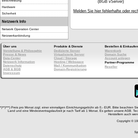
Beschreibung
(BGB vServer)
Hardware
Melden Sie hier fehlerhafte oder rech
Sicherheit
Netzwerk Info
Network Operation Center
Netzwerkanbindung
Über uns
Produkte & Dienste
Bestellen & Einkaufen
Vorstellung & Philosophie
Dedizierte Server
Warenkorb
Presse & News
Virtualisierte Server
Domain Suche
Data-Center
Cloud / Storage
Account anlegen
Netzwerk Information
Hosting / Webspace
Partner-Programme
Datenschutz
Mail / Kommunikation
Reseller
AGB & BGB
Domain-Registrierung
Impressum
*)**)***) Preis pro Monat zzgl. einer einmaligen Einrichtungsgebühr ab 0,- EUR. Bitte beachten 
Land und eine Mindestvertragslaufzeit je nach Tarif ab 1 Monat. Es gelten unsere AGB. T
Herstellern auch wen
Copyright © 19
Sp