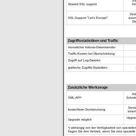
SS
Shared SSL support
On
Zert
SSL-Support "Let's Encrypt"
autom
Do
Zugriffsstatistiken und Traffic
monatlicher Inklusiv-Datentransfer
Traffic-Kosten bei Überschreitung
Zugriff auf Log-Dateien
grafische Zugriffs-Statistiken
Zusätzliche Werkzeuge
Ad
XML-API*
Schnit
Servi
kostenfreier Domainumzug
einem
Upgrad
Upgrade möglich
*) abhängig von der Verfügbarkeit von spezielle
fragen Sie den Vertrieb, wenn Sie eine speziell