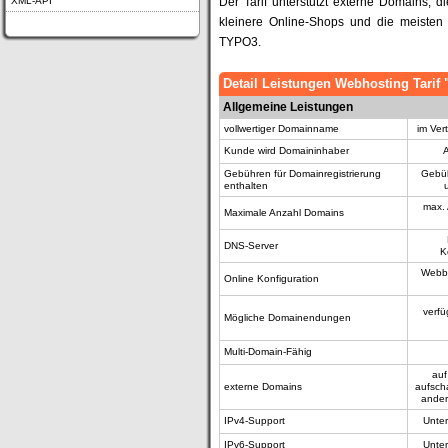
XML-API
Der Tarif unterstützt externe Domains, 
kleinere Online-Shops und die meiste
TYPO3.
Detail Leistungen Webhosting Tarif 
Allgemeine Leistungen
vollwertiger Domainname
im Ver
Kunde wird Domaininhaber
A
Gebühren für Domainregistrierung
Gebüh
enthalten
max. 
Maximale Anzahl Domains
DNS-Server
K
Webba
Online Konfiguration
verfü
Mögliche Domainendungen
Multi-Domain-Fähig
auf
externe Domains
aufsch
ander
IPv4-Support
Unter
IPv6-Support
Unter