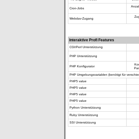
Anzah
Cron-Jobs
Zug
Webdav-Zugang
Interaktive Profi Features
CGI/Perl Unterstützung
PHP Unterstützung
Kon
PHP Konfigurator
Par
PHP Umgebungsvariablen (benötigt für verschi
PHP5 value
PHP5 value
PHP5 value
PHP5 value
Python Unterstützung
Ruby Unterstützung
SSI Unterstützung