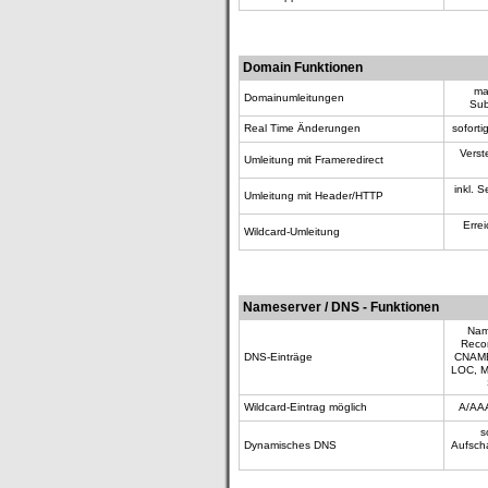
Domain Funktionen
ma
Domainumleitungen
Sub
Real Time Änderungen
sofort
Verst
Umleitung mit Frameredirect
inkl. 
Umleitung mit Header/HTTP
Erre
Wildcard-Umleitung
Nameserver / DNS - Funktionen
Name
Reco
DNS-Einträge
CNAME
LOC, M
Wildcard-Eintrag möglich
A/AAA
s
Dynamisches DNS
Aufsch