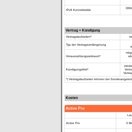
DNS 
IPv6 Konnektivität
Vertrag + Kündigung
Vertragslaufzeiten*
mö
Typ der Vertragsverlängerung
a
mögl
Vorauszahlungszeitraum*
ab
minde
Kündigungsfrist*
Vertr
Vertra
*) Vertragslaufzeiten können bei Sonderangebote
Kosten
Active Pro
Lau
Active Pro
3 M