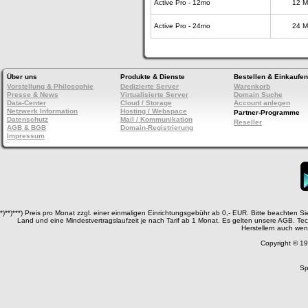
Active Pro - 12mo
12 M
Active Pro - 24mo
24 M
Über uns
Produkte & Dienste
Bestellen & Einkaufen
Vorstellung & Philosophie
Dedizierte Server
Warenkorb
Presse & News
Virtualisierte Server
Domain Suche
Data-Center
Cloud / Storage
Account anlegen
Netzwerk Information
Hosting / Webspace
Partner-Programme
Datenschutz
Mail / Kommunikation
Reseller
AGB & BGB
Domain-Registrierung
Impressum
*)**)***) Preis pro Monat zzgl. einer einmaligen Einrichtungsgebühr ab 0,- EUR. Bitte beachten 
Land und eine Mindestvertragslaufzeit je nach Tarif ab 1 Monat. Es gelten unsere AGB. T
Herstellern auch wen
Copyright © 19
Sp