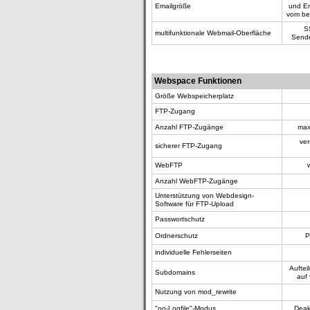
Emailgröße
und E
vom be
S
multifunktionale Webmail-Oberfläche
Sende
Webspace Funktionen
Größe Webspeicherplatz
FTP-Zugang
Anzahl FTP-Zugänge
max
ver
sicherer FTP-Zugang
WebFTP
Anzahl WebFTP-Zugänge
Unterstützung von Webdesign-
Software für FTP-Upload
Passwortschutz
Ordnerschutz
P
individuelle Fehlerseiten
Auftei
Subdomains
auf 
Nutzung von mod_rewrite
"no-Logfile"-Modus
Deak