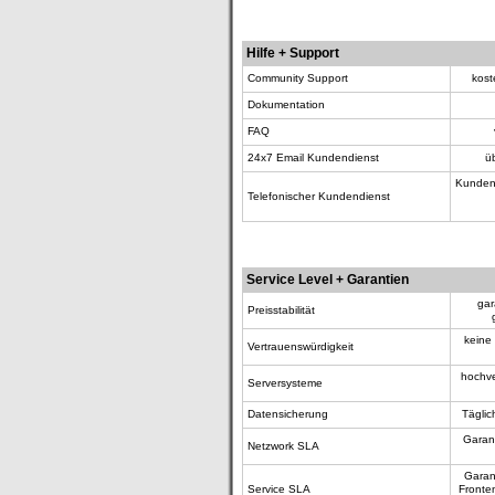
Hilfe + Support
Community Support
kost
Dokumentation
FAQ
24x7 Email Kundendienst
ü
Kundend
Telefonischer Kundendienst
Service Level + Garantien
gar
Preisstabilität
keine
Vertrauenswürdigkeit
hochve
Serversysteme
Datensicherung
Täglic
Garant
Netzwork SLA
Garant
Service SLA
Fronte