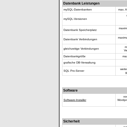
Datenbank Leistungen
mySQL-Datenbanken
max. A
mySQL-Versionen
maxima
Datenbank Speicherplatz
maxima
Datenbank Verbindungen
m
gleichzeitige Verbindungen
Ve
Datenbankgröße
max
grafische DB-Verwaltung
weit
SQL Pro-Server
g
Software
vo
Software-Installer
Wordpre
Sicherheit