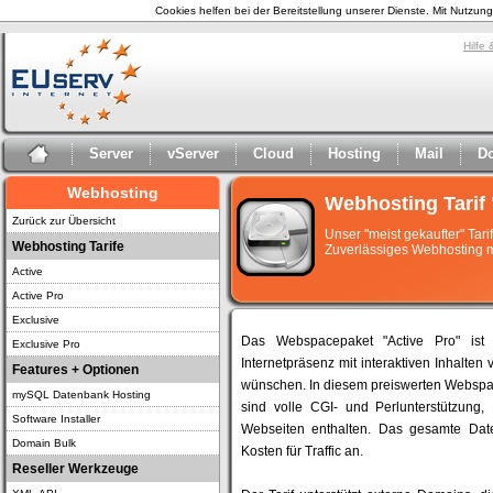
Cookies helfen bei der Bereitstellung unserer Dienste. Mit Nutzu
Hilfe
Server
vServer
Cloud
Hosting
Mail
D
Webhosting
Webhosting Tarif 
Zurück zur Übersicht
Unser "meist gekaufter" Tari
Webhosting Tarife
Zuverlässiges Webhosting
Active
Active Pro
Exclusive
Das Webspacepaket "Active Pro" ist 
Exclusive Pro
Internetpräsenz mit interaktiven Inhalten
Features + Optionen
wünschen. In diesem preiswerten Webspace-
mySQL Datenbank Hosting
sind volle CGI- und Perlunterstützun
Software Installer
Webseiten enthalten. Das gesamte Daten
Domain Bulk
Kosten für Traffic an.
Reseller Werkzeuge