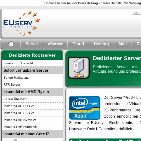
Cookies helfen bei der Bereitstellung unserer Dienste. Mit Nutzu
Hilfe
Server
vServer
Cloud
Hosting
Mail
D
Dedizierte Rootserver
Dedizierter Serve
Zurück zur Übersicht
Dedizierter Server mit v
Sofort verfügbare Server
Virtualisierung und profes
Server-Marktplatz
RTR-Server
Instant64 mit AMD Ryzen
Der Server "Pro64 L S
Serien Übersicht
professionelle Virt
Instant64 AR HDD v6
I/O-Performance. Die
Instant64 AR SSD v6
Option ermöglichen 
Instant64 AR NVMe v6
Servern im EUserv - Rechenzentrum.
Instant64 AR Hybrid v6
Hardware-Raid1 Controller erhältlich.
Instant64 mit Intel Core i7