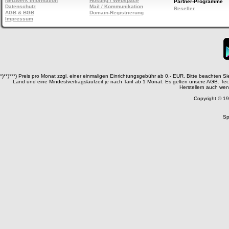
Netzwerk Information
Hosting / Webspace
Partner-Programme
Datenschutz
Mail / Kommunikation
Reseller
AGB & BGB
Domain-Registrierung
Impressum
*)**)***) Preis pro Monat zzgl. einer einmaligen Einrichtungsgebühr ab 0,- EUR. Bitte beachten 
Land und eine Mindestvertragslaufzeit je nach Tarif ab 1 Monat. Es gelten unsere AGB. T
Herstellern auch wen
Copyright © 19
Sp