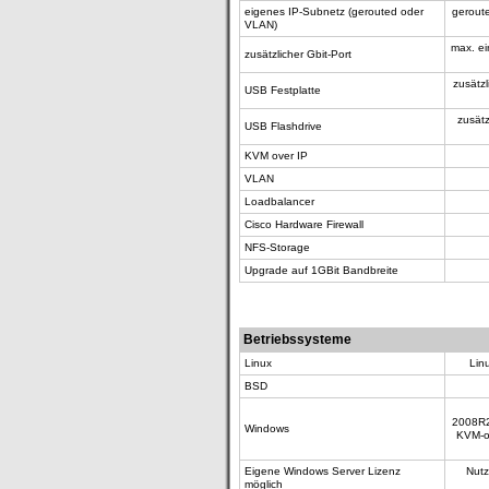
eigenes IP-Subnetz (gerouted oder
geroute
VLAN)
max. ei
zusätzlicher Gbit-Port
zusätz
USB Festplatte
zusät
USB Flashdrive
KVM over IP
VLAN
Loadbalancer
Cisco Hardware Firewall
NFS-Storage
Upgrade auf 1GBit Bandbreite
Betriebssysteme
Linux
Lin
BSD
2008R2
Windows
KVM-ov
Eigene Windows Server Lizenz
Nutz
möglich