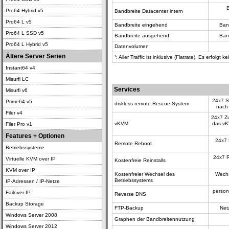
B
Pro64 Hybrid v5
Bandbreite Datacenter intern
Pro64 L v5
Bandbreite eingehend
Ban
Pro64 L SSD v5
Bandbreite ausgehend
Ban
Pro64 L Hybrid v5
Datenvolumen
Ältere Server Serien
¹: Aller Traffic ist inklusive (Flatrate). Es erfolg
Instant64 v4
Misurfi LC
Services
Misurfi v6
24x7 S
Prime64 v5
diskless remote Rescue-System
nach 
Filer v4
24x7 Zu
vKVM
das vK
Filer Pro v1
Features + Optionen
24x7 
Remote Reboot
Betriebssysteme
24x7 R
Virtuelle KVM over IP
Kostenfreie Reinstalls
KVM over IP
Kostenfreier Wechsel des
Wechs
Betriebssystems
IP-Adressen / IP-Netze
person
Failover-IP
Reverse DNS
Backup Storage
FTP-Backup
Net
Windows Server 2008
Graphen der Bandbreitennutzung
Windows Server 2012