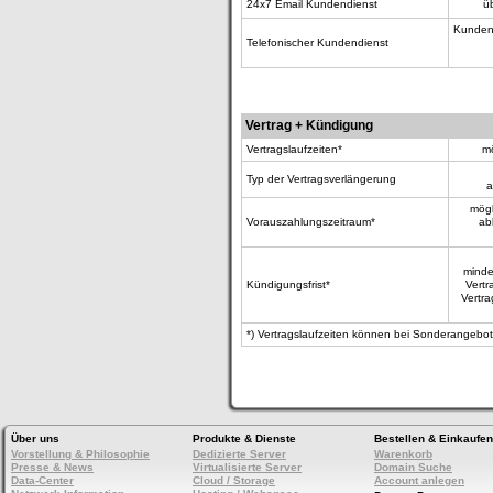
24x7 Email Kundendienst
ü
Kundend
Telefonischer Kundendienst
Vertrag + Kündigung
Vertragslaufzeiten*
mö
Typ der Vertragsverlängerung
a
mögl
Vorauszahlungszeitraum*
ab
minde
Kündigungsfrist*
Vertr
Vertra
*) Vertragslaufzeiten können bei Sonderangebote
Über uns
Produkte & Dienste
Bestellen & Einkaufen
Vorstellung & Philosophie
Dedizierte Server
Warenkorb
Presse & News
Virtualisierte Server
Domain Suche
Data-Center
Cloud / Storage
Account anlegen