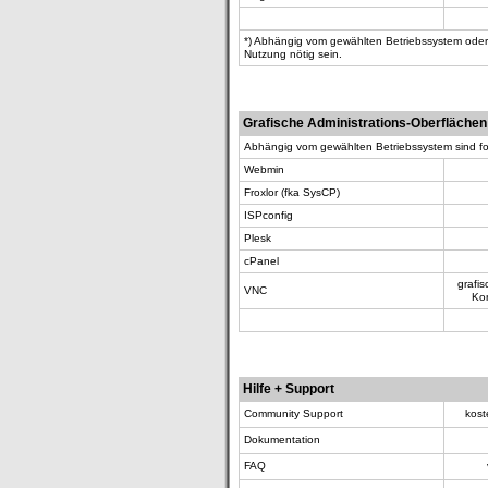
*) Abhängig vom gewählten Betriebssystem oder 
Nutzung nötig sein.
Grafische Administrations-Oberflächen
Abhängig vom gewählten Betriebssystem sind folg
Webmin
Froxlor (fka SysCP)
ISPconfig
Plesk
cPanel
grafis
VNC
Kon
Hilfe + Support
Community Support
kost
Dokumentation
FAQ