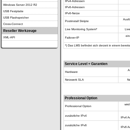
IPv4-Adressen
Windows Server 2012 R2
IPv6-Adressen
USB Festplatte
IPv6-Netze
USB Flashspeicher
Ausf
Postinstall Skripte
Cross-Connect
Live Monitoring System*
Liv
Reseller Werkzeuge
ein
XML-API
Failover-IP
*) Das LMS befindet sich derzeit in einem bereit
Service Level + Garantien
A
Hardware
Netzwerk SLA
Ne
Professional Option
wird
Professional Option
zusätzliche IPv4
IPv4 A
zusätzliche IPv6
IPv6 A