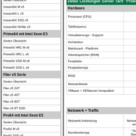
Serien Übersicht
Detail Leistungen Server Tarif "Pro
Instant64 M v5
Hardware
Instant64 L v5
Prozessor (CPU)
Instant64 SSD v5
Taktfrequenz
Instant64 NVMe v5
Prime64 mit Intel Xeon E3
Virtualisierungs - Support
Serien Übersicht
Architektur
Prime64 HR1 M v6
Mainboard - Plattform
Prime64 HR1 L v6
Arbeitsspeicher (RAM)
Prime64 SSD M v6
Festplatte
Prime64 SSD L v6
Festplattentyp
Filer v5 Serie
RAID
Serien Übersicht
Netzwerkkarte
Filer v5 24T
VMware + XENserver kompatibel
Filer v5 40T
Filer v5 80T
Filer v5 8T SSD
Netzwerk + Traffic
Pro64 mit Intel Xeon E5
Netzwerk Anbindung
Netzw
Serien Übersicht
ei
Pro64 M v5
"Ga
Bandbreitentyp
Dat
Pro64 SSD v5