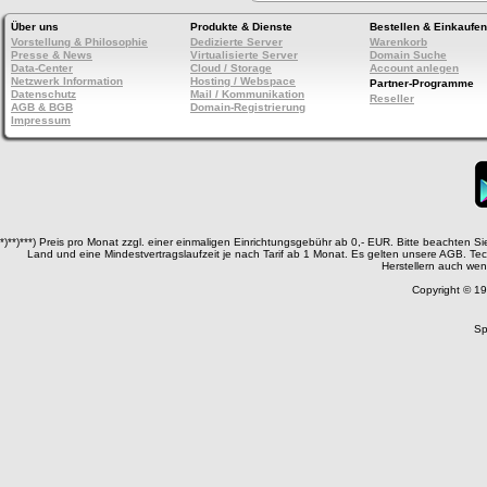
Über uns
Produkte & Dienste
Bestellen & Einkaufen
Vorstellung & Philosophie
Dedizierte Server
Warenkorb
Presse & News
Virtualisierte Server
Domain Suche
Data-Center
Cloud / Storage
Account anlegen
Netzwerk Information
Hosting / Webspace
Partner-Programme
Datenschutz
Mail / Kommunikation
Reseller
AGB & BGB
Domain-Registrierung
Impressum
*)**)***) Preis pro Monat zzgl. einer einmaligen Einrichtungsgebühr ab 0,- EUR. Bitte beachten 
Land und eine Mindestvertragslaufzeit je nach Tarif ab 1 Monat. Es gelten unsere AGB. T
Herstellern auch wen
Copyright © 19
Sp