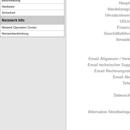
Beschreibung
Haupts
Hardware
Handelsregis
Sicherheit
Umsatzsteuer-
Netzwerk Info
USt-I
Finanz
Network Operation Center
Geschäftsführ
Netzwerkanbindung
Verwalt
Email Allgemein / Vertr
Email technischer Supp
Email Rechnungsste
Email Ab
Tele
Datensch
Alternative Streitbeileg