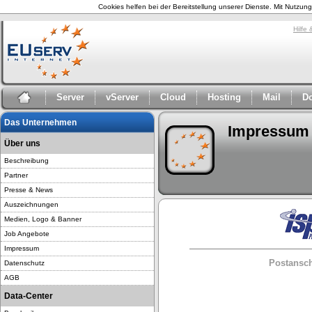
Cookies helfen bei der Bereitstellung unserer Dienste. Mit Nutzu
Hilfe
Server
vServer
Cloud
Hosting
Mail
D
Das Unternehmen
Impressum
Über uns
Beschreibung
Partner
Presse & News
Auszeichnungen
Medien, Logo & Banner
Job Angebote
Impressum
Postanschr
Datenschutz
AGB
Data-Center